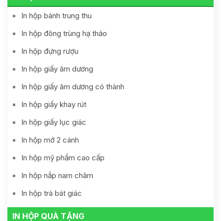
In hộp bánh trung thu
In hộp đông trùng hạ thảo
In hộp đựng rượu
In hộp giấy âm dương
In hộp giấy âm dương có thành
In hộp giấy khay rút
In hộp giấy lục giác
In hộp mở 2 cánh
In hộp mỹ phẩm cao cấp
In hộp nắp nam châm
In hộp trà bát giác
IN HỘP QUÀ TẶNG