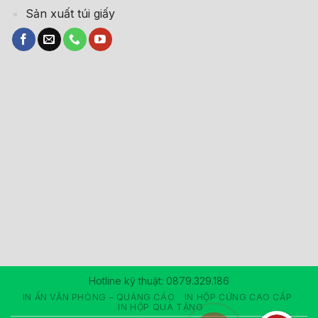
Sản xuất túi giấy
Hotline kỹ thuật: 0879.329.186
IN ẤN VĂN PHÒNG – QUẢNG CÁO
IN HỘP CỨNG CAO CẤP
IN HỘP QUÀ TẶNG