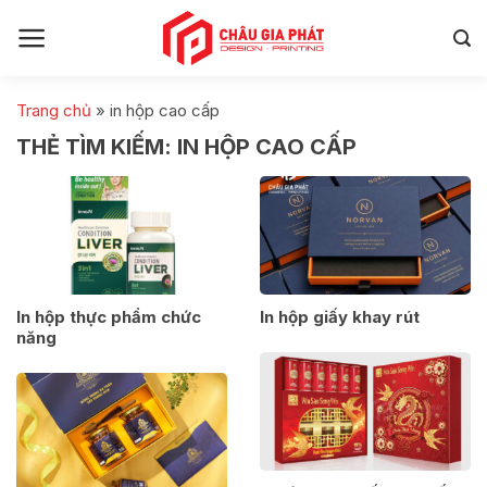
Skip
to
content
Trang chủ
»
in hộp cao cấp
THẺ TÌM KIẾM:
IN HỘP CAO CẤP
In hộp thực phẩm chức
In hộp giấy khay rút
năng