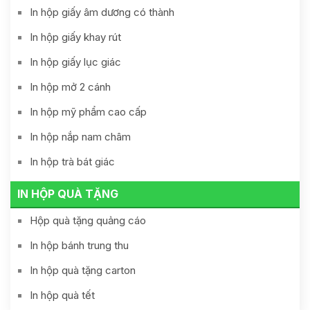
In hộp giấy âm dương có thành
In hộp giấy khay rút
In hộp giấy lục giác
In hộp mở 2 cánh
In hộp mỹ phẩm cao cấp
In hộp nắp nam châm
In hộp trà bát giác
IN HỘP QUÀ TẶNG
Hộp quà tặng quảng cáo
In hộp bánh trung thu
In hộp quà tặng carton
In hộp quà tết