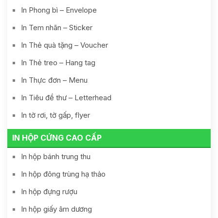
In Phong bì – Envelope
In Tem nhãn – Sticker
In Thẻ quà tặng – Voucher
In Thẻ treo – Hang tag
In Thực đơn – Menu
In Tiêu đề thư – Letterhead
In tờ rơi, tờ gấp, flyer
IN HỘP CỨNG CAO CẤP
In hộp bánh trung thu
In hộp đông trùng hạ thảo
In hộp đựng rượu
In hộp giấy âm dương