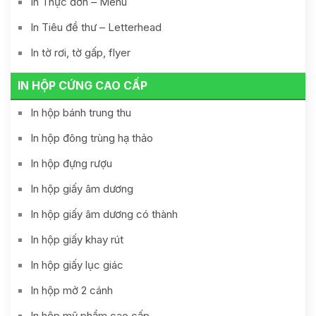
In Thực đơn – Menu
In Tiêu đề thư – Letterhead
In tờ rơi, tờ gấp, flyer
IN HỘP CỨNG CAO CẤP
In hộp bánh trung thu
In hộp đông trùng hạ thảo
In hộp đựng rượu
In hộp giấy âm dương
In hộp giấy âm dương có thành
In hộp giấy khay rút
In hộp giấy lục giác
In hộp mở 2 cánh
In hộp mỹ phẩm cao cấp