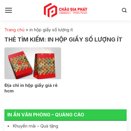
Skip
to
content
Trang chủ
»
in hộp giấy số lượng ít
THẺ TÌM KIẾM:
IN HỘP GIẤY SỐ LƯỢNG ÍT
Địa chỉ in hộp giấy giá rẻ
hcm
IN ẤN VĂN PHÒNG – QUẢNG CÁO
Khuyến mãi – Quà tặng