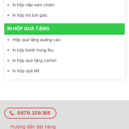
In hộp nắp nam châm
In hộp trà bát giác
IN HỘP QUÀ TẶNG
Hộp quà tặng quảng cáo
In hộp bánh trung thu
In hộp quà tặng carton
In hộp quà tết
0879.329.186
Hướng dẫn đặt hàng