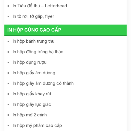
In Tiêu đề thư – Letterhead
In tờ rơi, tờ gấp, flyer
IN HỘP CỨNG CAO CẤP
In hộp bánh trung thu
In hộp đông trùng hạ thảo
In hộp đựng rượu
In hộp giấy âm dương
In hộp giấy âm dương có thành
In hộp giấy khay rút
In hộp giấy lục giác
In hộp mở 2 cánh
In hộp mỹ phẩm cao cấp