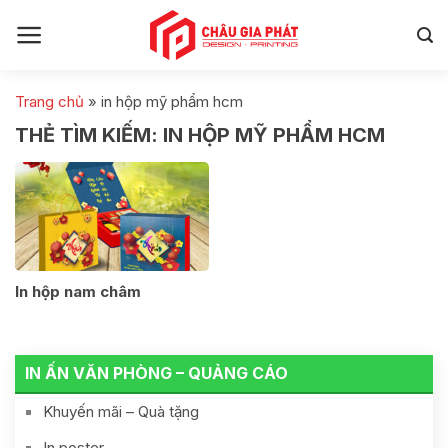
Skip
to
content
Trang chủ
»
in hộp mỹ phẩm hcm
THẺ TÌM KIẾM:
IN HỘP MỸ PHẨM HCM
In hộp nam châm
IN ẤN VĂN PHÒNG – QUẢNG CÁO
Khuyến mãi – Quà tặng
In poster