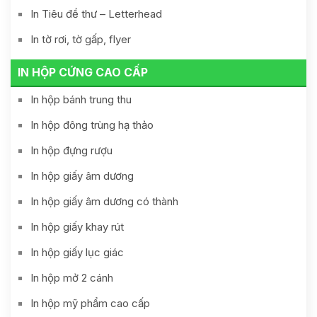
In Tiêu đề thư – Letterhead
In tờ rơi, tờ gấp, flyer
IN HỘP CỨNG CAO CẤP
In hộp bánh trung thu
In hộp đông trùng hạ thảo
In hộp đựng rượu
In hộp giấy âm dương
In hộp giấy âm dương có thành
In hộp giấy khay rút
In hộp giấy lục giác
In hộp mở 2 cánh
In hộp mỹ phẩm cao cấp