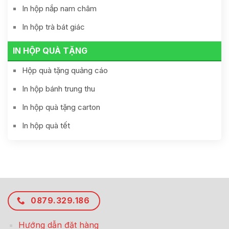
In hộp nắp nam châm
In hộp trà bát giác
IN HỘP QUÀ TẶNG
Hộp quà tặng quảng cáo
In hộp bánh trung thu
In hộp quà tặng carton
In hộp quà tết
0879.329.186
Hướng dẫn đặt hàng