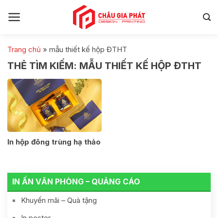
Skip
to
content
Trang chủ
»
mẫu thiết kế hộp ĐTHT
THẺ TÌM KIẾM:
MẪU THIẾT KẾ HỘP ĐTHT
In hộp đông trùng hạ thảo
IN ẤN VĂN PHÒNG – QUẢNG CÁO
Khuyến mãi – Quà tặng
In poster