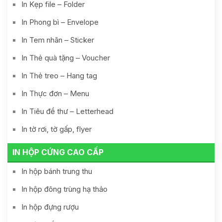
In Kẹp file – Folder
In Phong bì – Envelope
In Tem nhãn – Sticker
In Thẻ quà tặng – Voucher
In Thẻ treo – Hang tag
In Thực đơn – Menu
In Tiêu đề thư – Letterhead
In tờ rơi, tờ gấp, flyer
IN HỘP CỨNG CAO CẤP
In hộp bánh trung thu
In hộp đông trùng hạ thảo
In hộp đựng rượu