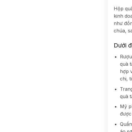
Hộp quà
kinh do
như đồn
chúa, s
Dưới đ
Rượu
quà t
hợp v
chi, 
Trang
quà t
Mỹ p
được 
Quần 
áo sơ