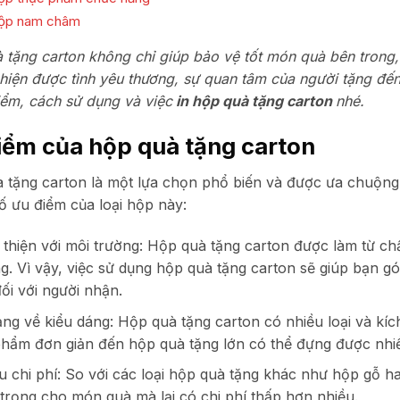
hộp nam châm
 tặng carton không chỉ giúp bảo vệ tốt món quà bên trong
 hiện được tình yêu thương, sự quan tâm của người tặng đến
iểm, cách sử dụng và việc
in hộp quà tặng carton
nhé.
iểm của hộp quà tặng carton
 tặng carton là một lựa chọn phổ biến và được ưa chuộng 
ố ưu điểm của loại hộp này:
thiện với môi trường:
Hộp quà tặng carton được làm từ chấ
g. Vì vậy, việc sử dụng hộp quà tặng carton sẽ giúp bạn g
ối với người nhận.
ng về kiểu dáng:
Hộp quà tặng carton có nhiều loại và kí
phẩm đơn giản đến hộp quà tặng lớn có thể đựng được nh
u chi phí:
So với các loại hộp quà tặng khác như hộp gỗ ha
trọng cho món quà mà lại có chi phí thấp hơn nhiều.