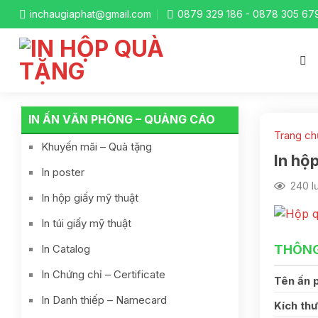
Skip
inchaugiaphat@gmail.com
0879 329 186 - 0878 305 67
to
content
IN ẤN VĂN PHÒNG – QUẢNG CÁO
Trang ch
Khuyến mãi – Quà tặng
In hộ
In poster
240 l
In hộp giấy mỹ thuật
In túi giấy mỹ thuật
In Catalog
THÔNG
In Chứng chỉ – Certificate
Tên ấn 
In Danh thiếp – Namecard
Kích thư