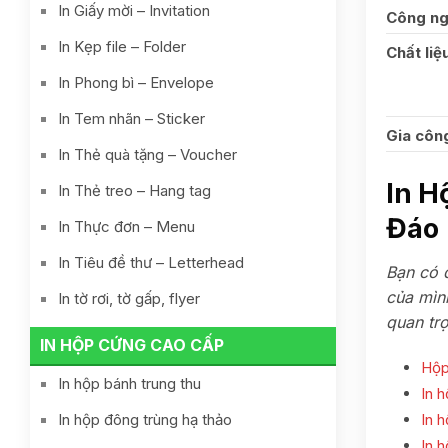
In Giấy mời – Invitation
Công ng
In Kẹp file – Folder
Chất liệ
In Phong bì – Envelope
In Tem nhãn – Sticker
Gia công
In Thẻ quà tặng – Voucher
In H
In Thẻ treo – Hang tag
Đáo
In Thực đơn – Menu
In Tiêu đề thư – Letterhead
Bạn có 
của mìn
In tờ rơi, tờ gấp, flyer
quan tr
IN HỘP CỨNG CAO CẤP
Hộp
In hộp bánh trung thu
In 
In h
In hộp đông trùng hạ thảo
In 