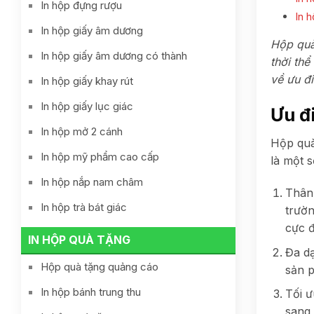
In hộp đựng rượu
In 
In hộp giấy âm dương
Hộp quà
In hộp giấy âm dương có thành
thời thể
về ưu đ
In hộp giấy khay rút
In hộp giấy lục giác
Ưu đ
In hộp mở 2 cánh
Hộp quà
In hộp mỹ phẩm cao cấp
là một s
In hộp nắp nam châm
Thân 
In hộp trà bát giác
trườn
cực đ
IN HỘP QUÀ TẶNG
Đa dạ
Hộp quà tặng quảng cáo
sản 
In hộp bánh trung thu
Tối ư
sang 