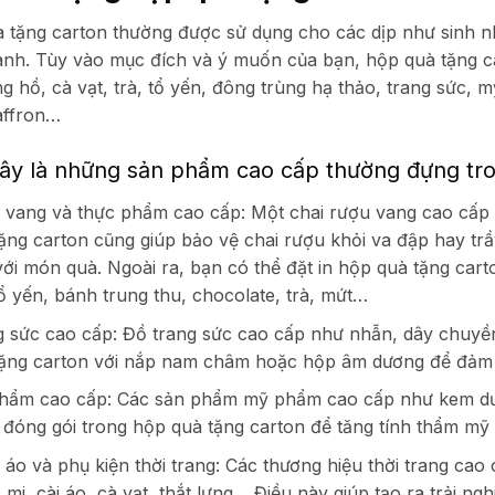
 tặng carton thường được sử dụng cho các dịp như sinh nhậ
anh. Tùy vào mục đích và ý muốn của bạn, hộp quà tặng c
g hồ, cà vạt, trà, tổ yến, đông trùng hạ thảo, trang sức, 
affron…
ây là những sản phẩm cao cấp thường đựng tro
 vang và thực phẩm cao cấp:
Một chai rượu vang cao cấp 
ặng carton cũng giúp bảo vệ chai rượu khỏi va đập hay trầ
ới món quà. Ngoài ra, bạn có thể đặt in hộp quà tặng car
tổ yến, bánh trung thu, chocolate, trà, mứt…
 sức cao cấp:
Đồ trang sức cao cấp như nhẫn, dây chuyề
ặng carton với nắp nam châm hoặc hộp âm dương để đảm b
hẩm cao cấp:
Các sản phẩm mỹ phẩm cao cấp như kem dư
đóng gói trong hộp quà tặng carton để tăng tính thẩm mỹ v
áo và phụ kiện thời trang:
Các thương hiệu thời trang cao
 mi, cài áo, cà vạt, thắt lưng… Điều này giúp tạo ra trải