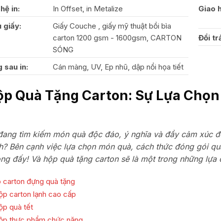
hệ in:
In Offset, in Metalize
Giao 
u giấy:
Giấy Couche , giấy mỹ thuật bồi bìa
carton 1200 gsm - 1600gsm, CARTON
Đổi tr
SÓNG
 sau in:
Cán màng, UV, Ep nhũ, dập nổi họa tiết
ộp Quà Tặng Carton: Sự Lựa Chọ
đang tìm kiếm món quà độc đáo, ý nghĩa và đầy cảm xúc để
h? Bên cạnh việc lựa chọn món quà, cách thức đóng gói quà 
ọng đấy! Và hộp quà tặng carton sẽ là một trong những lựa
 carton đựng quà tặng
hộp carton lạnh cao cấp
ộp quà tết
hộp thực phẩm chức năng