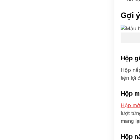
Gợi 
Hộp g
Hộp nắp
tiện lợ
Hộp m
Hộp mở
lượt từ
mang lại
Hộp n