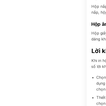
Hộp nắp
nắp, hộ
Hộp â
Hộp giấ
dáng kh
Lời 
Khi in h
số lời k
Chọn 
dụng 
chọn 
Thiết
chọn