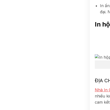
In ấn
đại. 
In h
ĐỊA C
Nhà In 
nhiều ki
cam kết