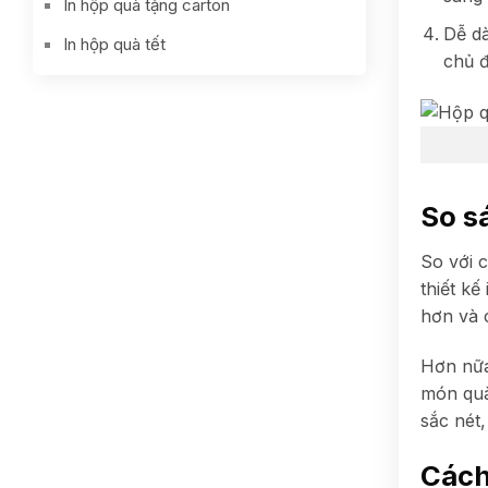
In hộp quà tặng carton
Dễ dà
In hộp quà tết
chủ đ
So s
So với 
thiết kế
hơn và 
Hơn nữa
món quà.
sắc nét
Cách