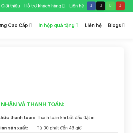
Giới thiệu
Hỗ trợ khách hàng
Liên hệ
ứng Cao Cấp
In hộp quà tặng
Liên hệ
Blogs
 NHẬN VÀ THANH TOÁN:
thức thanh toán:
Thanh toán khi bắt đầu đặt in
ian sản xuất:
Từ 30 phút đến 48 giờ