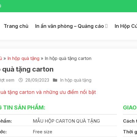
9
Trang chủ
In ấn văn phòng – Quảng cáo
In Hộp C
ủ
»
In hộp quà tặng
»
In hộp quà tặng carton
p quà tặng carton
ượt xem
28/09/2023
In hộp quà tặng
 TIN SẢN PHẨM:
GIAO
phẩm:
MẪU HỘP CARTON QUÀ TẶNG
Cách 
ớc:
Free size
Thời g